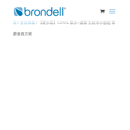
家
/
會員專屬
/ 【硬水區】CORAL 軟水+濾菌 生飲淨水器組 尊
爵會員方案