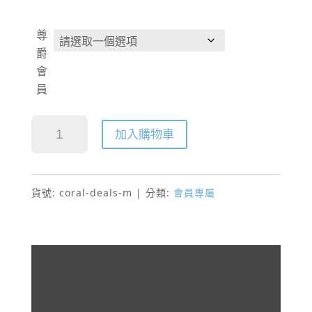
尊
爵
會
員
【硬水區】CORAL 軟水+濾菌 生飲淨水器組 尊爵會員方案 數量
加入購物車
貨號:
coral-deals-m
分類:
會員專屬