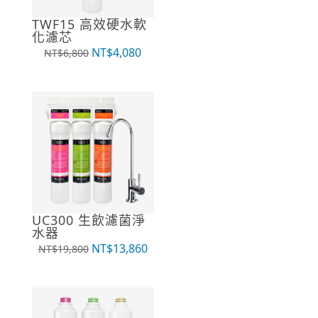
TWF15 高效硬水軟
化濾芯
原
目
NT$
4,080
NT$
6,800
始
前
價
價
格：
格：
NT$6,800。
NT$4,080。
UC300 生飲濾菌淨
水器
原
目
NT$
13,860
NT$
19,800
始
前
價
價
格：
格：
NT$19,800。
NT$13,860。