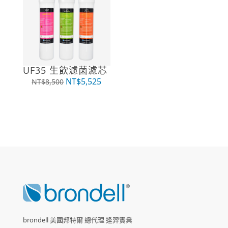
UF35 生飲濾菌濾芯
原
目
NT$
5,525
NT$
8,500
始
前
價
價
格：
格：
NT$8,500。
NT$5,525。
brondell 美國邦特爾 總代理 逢羿實業