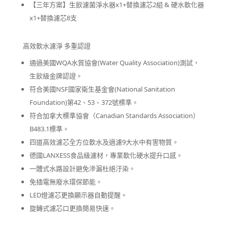
NT$24,160
【三年方案】生飲濾菌淨水器x1+替換濾芯2組 & 硬水軟化器
x1+替換濾芯8支
到
NT$42,140
高效軟水濾淨 多重認證
通過美國WQA水質協會(Water Quality Association)測試，
生飲級金牌認證。
符合美國NSF國家衛生基金會(National Sanitation
Foundation)第42、53、372號標準。
符合加拿大標準協會（Canadian Standards Association）
B483.1標準。
四道高效濾芯全方位軟水及過濾9大水中有害物質。
德國LANXESS食品級濾材，專業軟化硬水提升口感。
一體式水路設計避免滲漏杜絕汙染。
免插電無廢水環保節能。
LED燈濾芯更換顯示器自動提醒。
旋轉式濾芯口更換簡易快速。