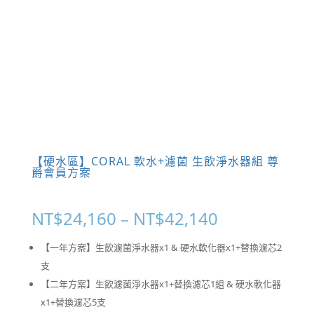
【硬水區】CORAL 軟水+濾菌 生飲淨水器組 尊
爵會員方案
價
NT$
24,160
–
NT$
42,140
格
【一年方案】生飲濾菌淨水器x1 & 硬水軟化器x1+替換濾芯2
範
支
【二年方案】生飲濾菌淨水器x1+替換濾芯1組 & 硬水軟化器
圍：
x1+替換濾芯5支