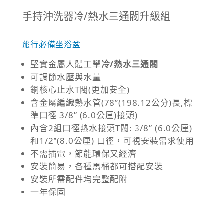
手持沖洗器冷/熱水三通閥升級組
旅行必備坐浴盆
堅實金屬人體工學
冷
/
熱水三通閥
可調節水壓與水量
銅核心止水T閥(更加安全)
含金屬編織熱水管(78”(198.12公分)長,標
準口徑 3/8” (6.0公厘)接頭)
內含2組口徑熱水接頭T閥: 3/8” (6.0公厘)
和1/2”(8.0公厘) 口徑，可視安裝需求使用
不需插電，節能環保又經濟
安裝簡易，各種馬桶都可搭配安裝
安裝所需配件均完整配附
一年保固